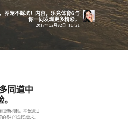
，养宠不踩坑！内容，乐竟体育6与
你一同发现更多精彩。
2017年12月02日 11:21
多同道中
验。
专题更新机制。平台通过
容的多样化浏览需求。