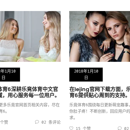
2018年1月10
8年1月10
日
日
在lejing官网下载方面，
体育6深耕乐竟体育中文官
育6提供贴心周到的支持
域，用心服务每一位用户。
乐竟体育6围绕每日更新萌宠趣事
更多乐竟官网首页相关内容，尽在
你肚子疼！不断创新，回应用户
育6。
求。
 个赞
02 条评论
15 个赞
02