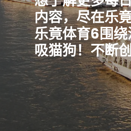
想了解更多每
内容，尽在乐竟
乐竟体育6围绕
吸猫狗！不断